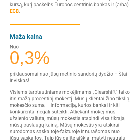
kursą, kurį paskelbs Europos centrinis bankas ir (arba)
ECB
.
Maža kaina
Nuo
0,3%
priklausomai nuo jūsų metinio sandorių dydžio – štai
ir viskas!
Visiems tarptautiniams mokėjimams „Clearshift“ taiko
itin mažą procentinį mokestį. Mūsų klientai žino tikslią
mokesčio sumą – informaciją, kurios bankai ir kiti
konkurentai negali suteikti. Atliekant mokėjimus
užsienio valiuta, mūsų mokestis atspindi visą tikrąją
mūsų paslaugų kainą. Mūsų mokestis yra atskirai
nurodomas sąskaitoje-faktūroje ir nurašomas nuo
jūsų sąskaitos. Taip jūs galite aiškiai matyti neutralų