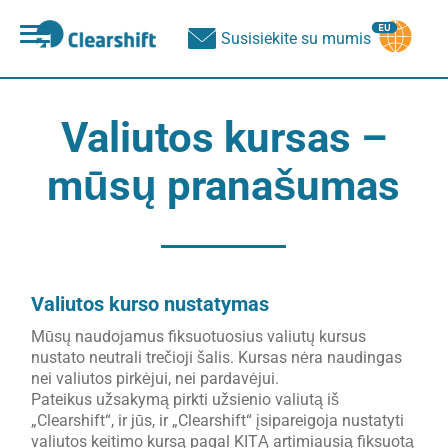
פתח
Susisiekite su mumis
תפריט
תוכן
מרכזי
Valiutos kursas –
mūsų pranašumas
Valiutos kurso nustatymas
Mūsų naudojamus fiksuotuosius valiutų kursus
nustato neutrali trečioji šalis. Kursas nėra naudingas
nei valiutos pirkėjui, nei pardavėjui.
Pateikus užsakymą pirkti užsienio valiutą iš
„Clearshift“, ir jūs, ir „Clearshift“ įsipareigoja nustatyti
valiutos keitimo kursą pagal KITĄ artimiausią fiksuotą