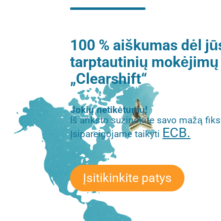
100 % aiškumas dėl j
tarptautinių mokėjimų 
„Clearshift“
Jokių netikėtumų!
Iš anksto sužinokite savo mažą fik
ECB.
Įsipareigojame taikyti
Įsitikinkite patys