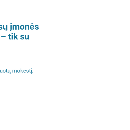
ūsų įmonės
– tik su
suotą mokestį.