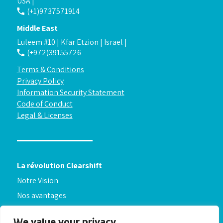
USA |
(+1)9737571914
Middle East
Luleem #10 | Kfar Etzion | Israel |
(+972)39155726
Terms & Conditions
Privacy Policy
Information Security Statement
Code of Conduct
Legal & Licenses
La révolution Clearshift
Notre Vision
Nos avantages
À propos de nous
We value your privacy